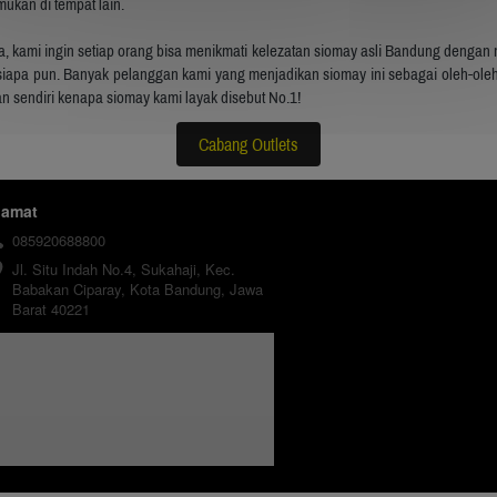
ukan di tempat lain.
, kami ingin setiap orang bisa menikmati kelezatan siomay asli Bandung dengan 
ati siapa pun. Banyak pelanggan kami yang menjadikan siomay ini sebagai oleh-oleh
an sendiri kenapa siomay kami layak disebut No.1!
Cabang Outlets
`
lamat
085920688800
Jl. Situ Indah No.4, Sukahaji, Kec. 
Babakan Ciparay, Kota Bandung, Jawa 
Barat 40221