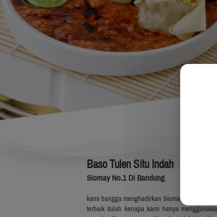
Baso Tulen Situ Indah
Siomay No.1 Di Bandung
kami bangga menghadirkan Siomay No.1 di Bandu
terbaik itulah kenapa kami hanya menggunakan