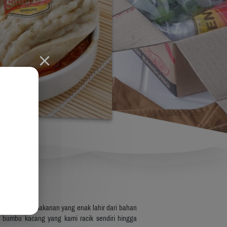
caya bahwa makanan yang enak lahir dari bahan 
a bumbu kacang yang kami racik sendiri hingga 