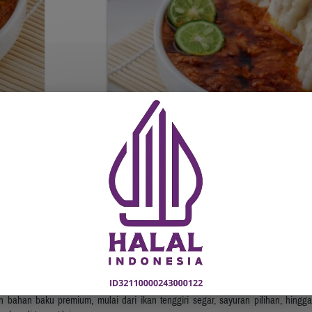
ng yang sudah mencuri hati warga lokal hingga wisatawan luar kota. Kami per
 bahan baku premium, mulai dari ikan tenggiri segar, sayuran pilihan, hingg