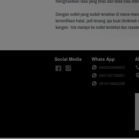
menghasilkan rasa yang khas dan tidak bisa ditem
Dengan outlet yang sudah tersebar di mana-mana
terverifikasi halal, jadi tenang aja buat dinikm
kangen. Yuk mampir ke outlet terdekat dan rasak
Social Media
Whats App
A
085920688800
085100736861
081910682288