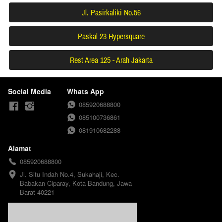
Jl. Pasirkaliki No.56
`
Paskal 23 Hypersquare
`
Rest Area 125 - Arah Jakarta
`
Social Media
Whats App
085920688800
085100736861
081910682288
Alamat
085920688800
Jl. Situ Indah No.4, Sukahaji, Kec. 
Babakan Ciparay, Kota Bandung, Jawa 
Barat 40221