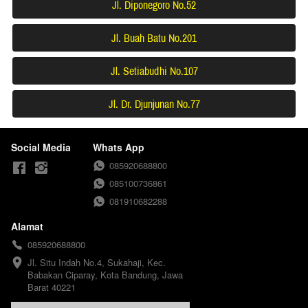
Jl. Diponegoro No.52
`
Jl. Buah Batu No.201
`
Jl. Setiabudhi No.107
`
Jl. Dr. Djunjunan No.77
`
Social Media
Whats App
085920688800
085100736861
081910682288
Alamat
085920688800
Jl. Situ Indah No.4, Sukahaji, Kec. 
Babakan Ciparay, Kota Bandung, Jawa 
Barat 40221